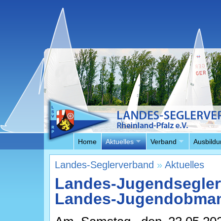
Home
Aktuelles
Verband
Ausbildu
Landes-Seglerverband
»
Aktuelles
Landes-Jugendseglertr
Landes-Jugendobman