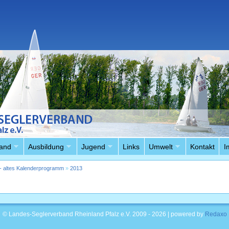
and
Ausbildung
Jugend
Links
Umwelt
Kontakt
I
- altes Kalenderprogramm
»
2013
© Landes-Seglerverband Rheinland Pfalz e.V. 2009 - 2026 | powered by
Redaxo