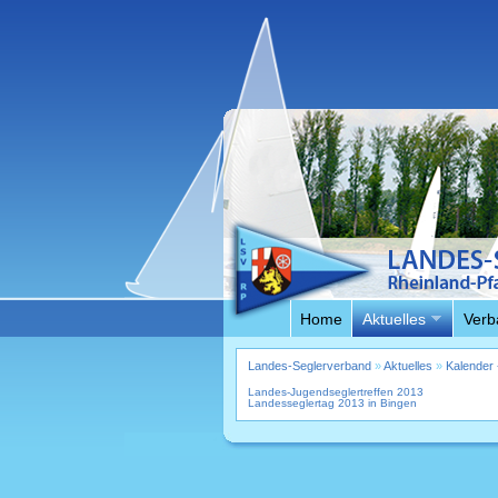
Home
Aktuelles
Verb
Landes-Seglerverband
»
Aktuelles
»
Kalender 
Landes-Jugendseglertreffen 2013
Landesseglertag 2013 in Bingen